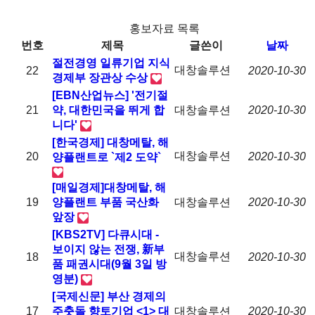
홍보자료 목록
번호
제목
글쓴이
날짜
절전경영 일류기업 지식
대창솔루션
22
2020-10-30
경제부 장관상 수상
[EBN산업뉴스] '전기절
21
약, 대한민국을 뛰게 합
대창솔루션
2020-10-30
니다'
[한국경제] 대창메탈, 해
대창솔루션
20
2020-10-30
양플랜트로 `제2 도약`
[매일경제]대창메탈, 해
19
양플랜트 부품 국산화
대창솔루션
2020-10-30
앞장
[KBS2TV] 다큐시대 -
보이지 않는 전쟁, 新부
대창솔루션
18
2020-10-30
품 패권시대(9월 3일 방
영분)
[국제신문] 부산 경제의
17
주춧돌 향토기업 <1> 대
대창솔루션
2020-10-30