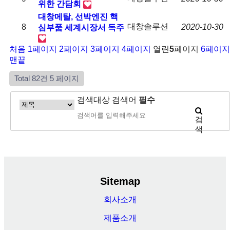
위한 간담회
대창메탈, 선박엔진 핵
대창솔루션
8
2020-10-30
심부품 세계시장서 독주
처음
1
페이지
2
페이지
3
페이지
4
페이지
열린
5
페이지
6
페이지
맨끝
Total 82건
5 페이지
검색대상
검색어
필수
검
색
Sitemap
회사소개
제품소개