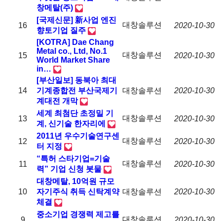
창메탈(주)
[국제신문] 新사업 엔진
대창솔루션
16
2020-10-30
향토기업 질주
[KOTRA] Dae Chang
Metal co., Ltd, No.1
대창솔루션
15
2020-10-30
World Market Share
in…
[부산일보] 동북아 최대
14
기계종합전 부산국제기
대창솔루션
2020-10-30
계대전 개막
세계 최첨단 초정밀 기
대창솔루션
13
2020-10-30
계, 신기술 한자리에
2011년 우수기술연구센
대창솔루션
12
2020-10-30
터 지정
“특허 스타기업=기술
대창솔루션
11
2020-10-30
력” 기업 신청 봇물
대창메탈, 10억원 규모
10
자기주식 취득 신탁계약
대창솔루션
2020-10-30
체결
중소기업 경쟁력 제고를
대창솔루션
9
2020-10-30