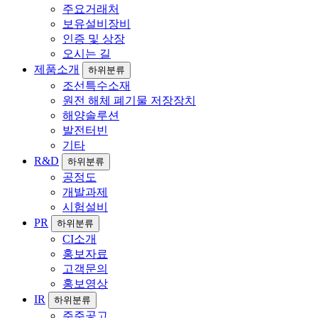
주요거래처
보유설비장비
인증 및 상장
오시는 길
제품소개
하위분류
조선특수소재
원전 해체 폐기물 저장장치
해양솔루션
발전터빈
기타
R&D
하위분류
공정도
개발과제
시험설비
PR
하위분류
CI소개
홍보자료
고객문의
홍보영상
IR
하위분류
주주공고