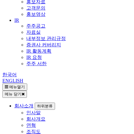
홍보자료
고객문의
홍보영상
IR
주주공고
자료실
내부정보 관리규정
증권사 커버리지
IR 활동계획
IR 요청
주주 서한
한국어
ENGLISH
메뉴열기
메뉴 닫기
회사소개
하위분류
인사말
회사개요
연혁
조직도