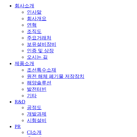
회사소개
인사말
회사개요
연혁
조직도
주요거래처
보유설비장비
인증 및 상장
오시는 길
제품소개
조선특수소재
원전 해체 폐기물 저장장치
해양솔루션
발전터빈
기타
R&D
공정도
개발과제
시험설비
PR
CI소개