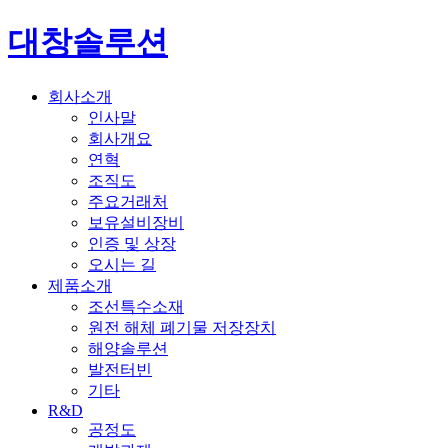
대창솔루션
회사소개
인사말
회사개요
연혁
조직도
주요거래처
보유설비장비
인증 및 상장
오시는 길
제품소개
조선특수소재
원전 해체 폐기물 저장장치
해양솔루션
발전터빈
기타
R&D
공정도