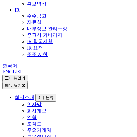
홍보영상
IR
주주공고
자료실
내부정보 관리규정
증권사 커버리지
IR 활동계획
IR 요청
주주 서한
한국어
ENGLISH
메뉴열기
메뉴 닫기
회사소개
하위분류
인사말
회사개요
연혁
조직도
주요거래처
보유설비장비