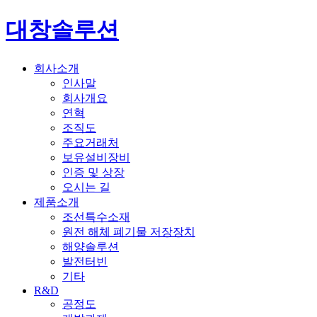
대창솔루션
회사소개
인사말
회사개요
연혁
조직도
주요거래처
보유설비장비
인증 및 상장
오시는 길
제품소개
조선특수소재
원전 해체 폐기물 저장장치
해양솔루션
발전터빈
기타
R&D
공정도