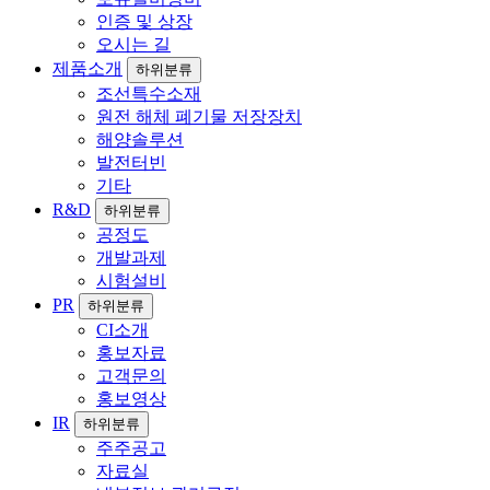
인증 및 상장
오시는 길
제품소개
하위분류
조선특수소재
원전 해체 폐기물 저장장치
해양솔루션
발전터빈
기타
R&D
하위분류
공정도
개발과제
시험설비
PR
하위분류
CI소개
홍보자료
고객문의
홍보영상
IR
하위분류
주주공고
자료실