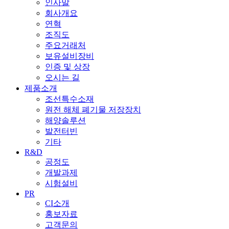
인사말
회사개요
연혁
조직도
주요거래처
보유설비장비
인증 및 상장
오시는 길
제품소개
조선특수소재
원전 해체 폐기물 저장장치
해양솔루션
발전터빈
기타
R&D
공정도
개발과제
시험설비
PR
CI소개
홍보자료
고객문의