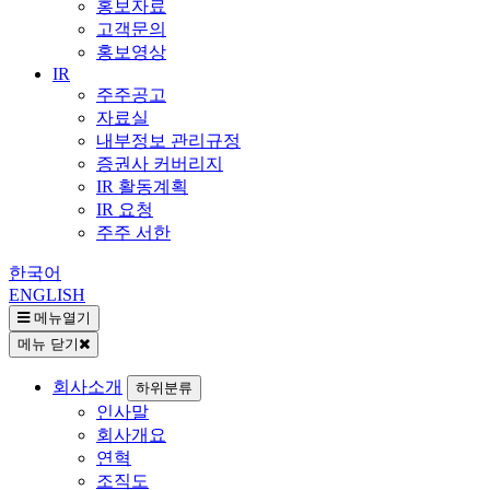
홍보자료
고객문의
홍보영상
IR
주주공고
자료실
내부정보 관리규정
증권사 커버리지
IR 활동계획
IR 요청
주주 서한
한국어
ENGLISH
메뉴열기
메뉴 닫기
회사소개
하위분류
인사말
회사개요
연혁
조직도