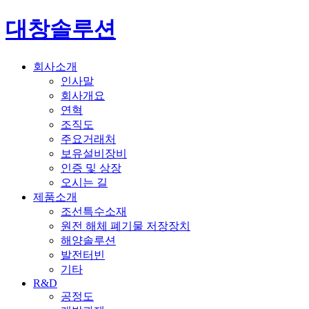
대창솔루션
회사소개
인사말
회사개요
연혁
조직도
주요거래처
보유설비장비
인증 및 상장
오시는 길
제품소개
조선특수소재
원전 해체 폐기물 저장장치
해양솔루션
발전터빈
기타
R&D
공정도