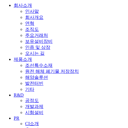
회사소개
인사말
회사개요
연혁
조직도
주요거래처
보유설비장비
인증 및 상장
오시는 길
제품소개
조선특수소재
원전 해체 폐기물 저장장치
해양솔루션
발전터빈
기타
R&D
공정도
개발과제
시험설비
PR
CI소개