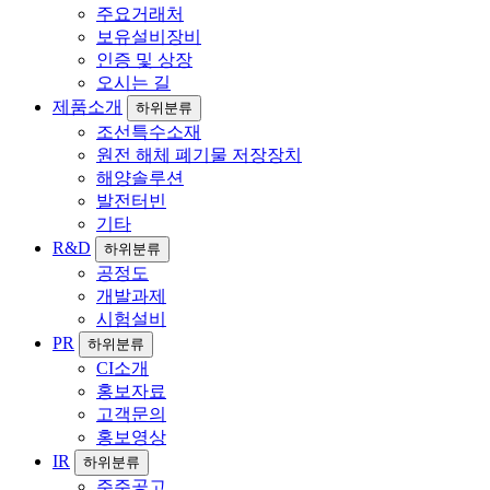
주요거래처
보유설비장비
인증 및 상장
오시는 길
제품소개
하위분류
조선특수소재
원전 해체 폐기물 저장장치
해양솔루션
발전터빈
기타
R&D
하위분류
공정도
개발과제
시험설비
PR
하위분류
CI소개
홍보자료
고객문의
홍보영상
IR
하위분류
주주공고